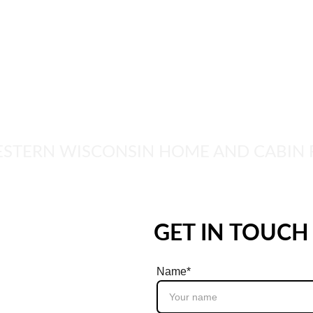
E
CASH OFFER
MN HOMES TV
NEWSLETTER
CONTACT
WESTERN WISCONSIN HOME AND CABIN
GET IN TOUCH
Name*