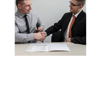
 LET'S  FIND  YO
DREAM HOME.