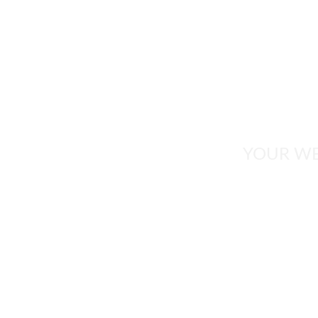
HOME
REAL ESTAT
  YOUR 